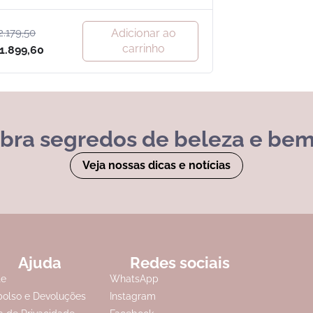
2.179,50
Adicionar ao
carrinho
1.899,60
bra segredos de beleza e bem
Veja nossas dicas e notícias
Ajuda
Redes sociais
te
WhatsApp
olso e Devoluções
Instagram