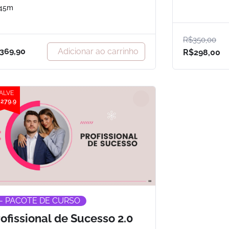
45m
R$
350,00
Adicionar ao carrinho
369,90
R$
298,00
ALVE
279.9
- PACOTE DE CURSO
ofissional de Sucesso 2.0