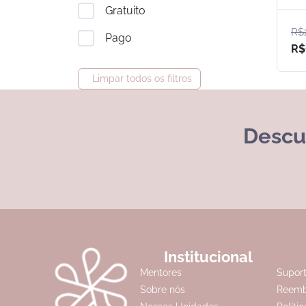
Gratuito
R$
Pago
R$
Limpar todos os filtros
Descu
Institucional
Mentores
Supor
Sobre nós
Reemb