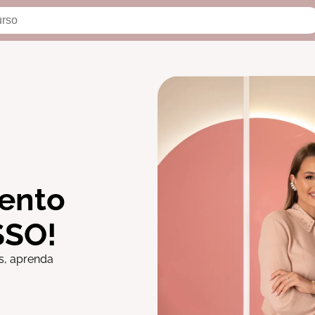
ento
SSO!
s, aprenda