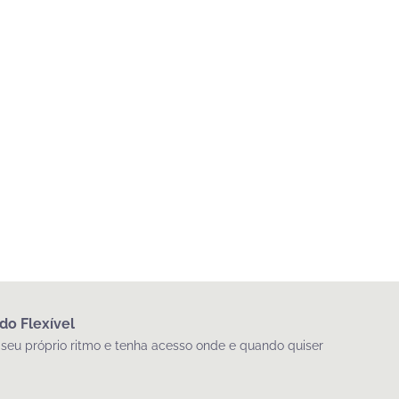
do Flexível
seu próprio ritmo e tenha acesso onde e quando quiser